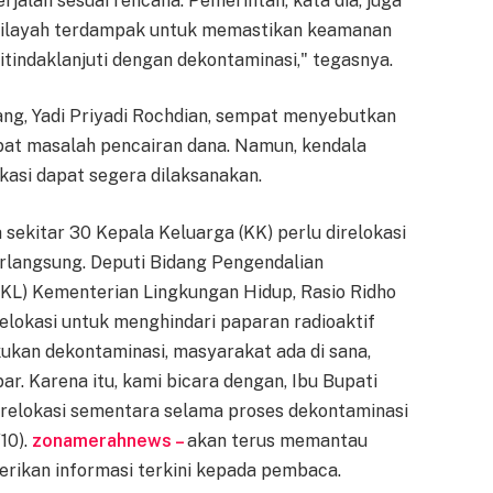
jalan sesuai rencana. Pemerintah, kata dia, juga
wilayah terdampak untuk memastikan keamanan
itindaklanjuti dengan dekontaminasi," tegasnya.
ng, Yadi Priyadi Rochdian, sempat menyebutkan
bat masalah pencairan dana. Namun, kendala
kasi dapat segera dilaksanakan.
ekitar 30 Kepala Keluarga (KK) perlu direlokasi
rlangsung. Deputi Bidang Pengendalian
L) Kementerian Lingkungan Hidup, Rasio Ridho
lokasi untuk menghindari paparan radioaktif
kukan dekontaminasi, masyarakat ada di sana,
. Karena itu, kami bicara dengan, Ibu Bupati
relokasi sementara selama proses dekontaminasi
/10).
zonamerahnews –
akan terus memantau
rikan informasi terkini kepada pembaca.