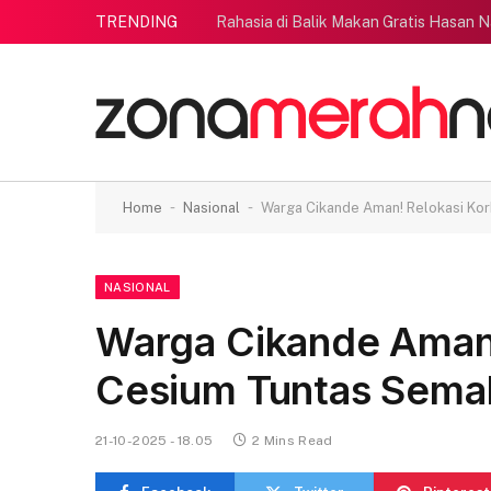
TRENDING
Rahasia di Balik Makan Gratis Hasan N
-
-
Home
Nasional
Warga Cikande Aman! Relokasi Ko
NASIONAL
Warga Cikande Aman!
Cesium Tuntas Sema
21-10-2025 - 18.05
2 Mins Read