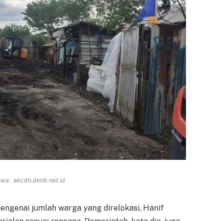
a : akcdn.detik.net.id
ngenai jumlah warga yang direlokasi, Hanif