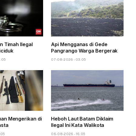
n Timah Ilegal
Api Mengganas di Gede
iciduk
Pangrango Warga Bergerak
6.05
07-08-2026 - 03.05
an Mengerikan di
Heboh Laut Batam Diklaim
asta
Ilegal Ini Kata Walikota
.05
06-08-2026 - 16.05