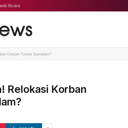
asbi Bicara
rban Cesium Tuntas Semalam?
 Relokasi Korban
lam?