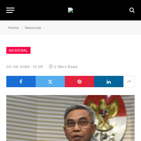
-
-
Home
Nasional
NASIONAL
03-06-2026 - 13.05
2 Mins Read