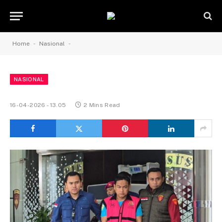
-
-
Home
Nasional
NASIONAL
16-04-2026 - 13.05
2 Mins Read