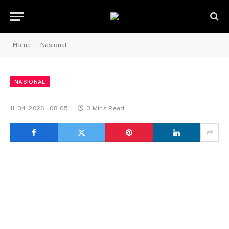
-
-
Home
Nasional
NASIONAL
11-04-2026 - 08.05
3 Mins Read