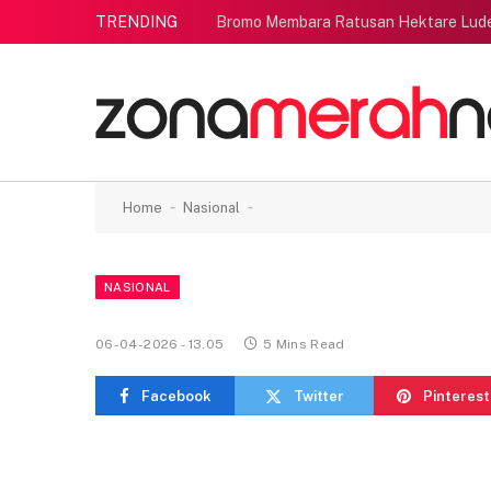
TRENDING
Bromo Membara Ratusan Hektare Lud
-
-
Home
Nasional
NASIONAL
06-04-2026 - 13.05
5 Mins Read
Facebook
Twitter
Pinterest