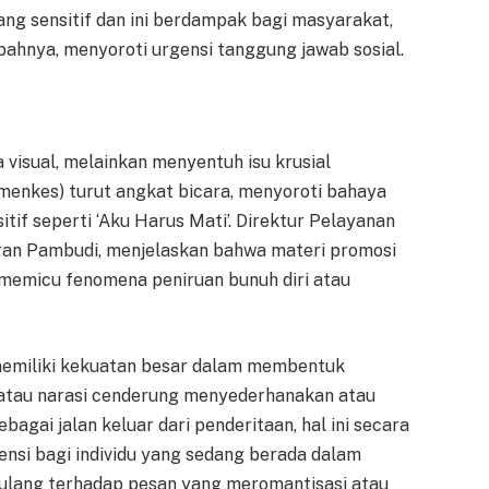
ng sensitif dan ini berdampak bagi masyarakat,
mbahnya, menyoroti urgensi tanggung jawab sosial.
a visual, melainkan menyentuh isu krusial
menkes) turut angkat bicara, menyoroti bahaya
itif seperti ‘Aku Harus Mati’. Direktur Pelayanan
an Pambudi, menjelaskan bahwa materi promosi
i memicu fenomena peniruan bunuh diri atau
memiliki kekuatan besar dalam membentuk
, atau narasi cenderung menyederhanakan atau
agai jalan keluar dari penderitaan, hal ini secara
ensi bagi individu yang sedang berada dalam
erulang terhadap pesan yang meromantisasi atau