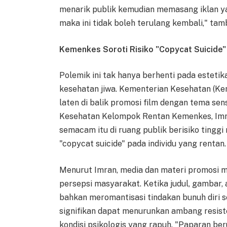
menarik publik kemudian memasang iklan ya
maka ini tidak boleh terulang kembali," ta
Kemenkes Soroti Risiko "Copycat Suicide"
Polemik ini tak hanya berhenti pada estetik
kesehatan jiwa. Kementerian Kesehatan (Ke
laten di balik promosi film dengan tema sens
Kesehatan Kelompok Rentan Kemenkes, Imr
semacam itu di ruang publik berisiko tingg
"copycat suicide" pada individu yang rentan.
Menurut Imran, media dan materi promosi 
persepsi masyarakat. Ketika judul, gambar
bahkan meromantisasi tindakan bunuh diri seb
signifikan dapat menurunkan ambang resist
kondisi psikologis yang rapuh. "Paparan b