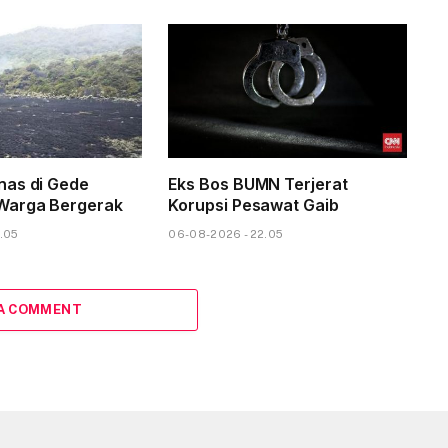
nas di Gede
Eks Bos BUMN Terjerat
Warga Bergerak
Korupsi Pesawat Gaib
.05
06-08-2026 - 22.05
 A COMMENT