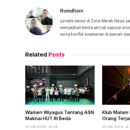
Romdhoni
jurnalis senior di Zona Merah News 
menyajikan berita aktual seputar pros
serta konflik keamanan di daerah-dae
Related
Posts
Wamen Wiyagus Tantang ASN
Klub Malam 
Maknai HUT RI Beda
Orang Terja
07-08-2026 - 16.05
07-08-2026 - 13