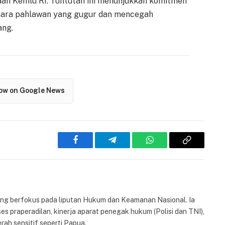
aan Kemlu RI. Tuntutan ini menunjukkan komitmen
 para pahlawan yang gugur dan mencegah
ang.
low on Google News
Facebook
Telegram
WhatsApp
Copy
Link
yang berfokus pada liputan Hukum dan Keamanan Nasional. Ia
es praperadilan, kinerja aparat penegak hukum (Polisi dan TNI),
rah sensitif seperti Papua.