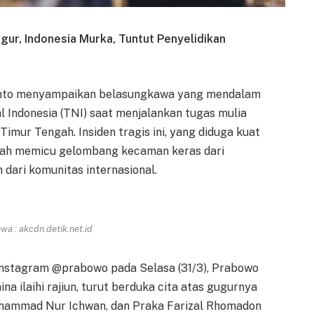
ugur, Indonesia Murka, Tuntut Penyelidikan
anto menyampaikan belasungkawa yang mendalam
l Indonesia (TNI) saat menjalankan tugas mulia
Timur Tengah. Insiden tragis ini, yang diduga kuat
telah memicu gelombang kecaman keras dari
 dari komunitas internasional.
a : akcdn.detik.net.id
 Instagram @prabowo pada Selasa (31/3), Prabowo
a ilaihi rajiun, turut berduka cita atas gugurnya
Muhammad Nur Ichwan, dan Praka Farizal Rhomadon