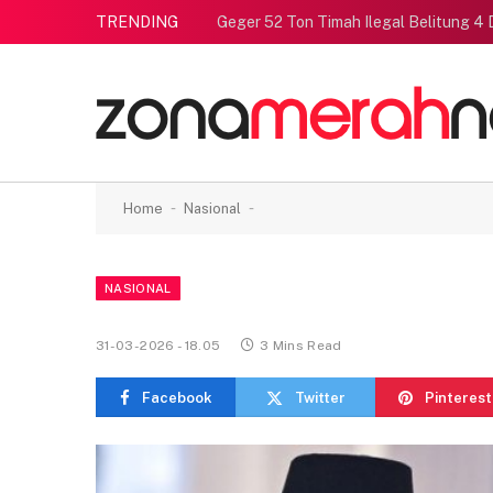
TRENDING
Geger 52 Ton Timah Ilegal Belitung 4 
-
-
Home
Nasional
NASIONAL
31-03-2026 - 18.05
3 Mins Read
Facebook
Twitter
Pinterest