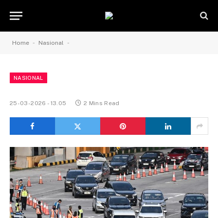
-
-
Home
Nasional
NASIONAL
25-03-2026 - 13.05
2 Mins Read