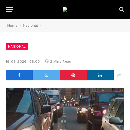
-
-
Home
Nasional
NASIONAL
16-03-2026 - 08.05
2 Mins Read