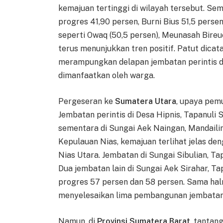
kemajuan tertinggi di wilayah tersebut. Sem
progres 41,90 persen, Burni Bius 51,5 persen
seperti Owaq (50,5 persen), Meunasah Bireuen
terus menunjukkan tren positif. Patut dica
merampungkan delapan jembatan perintis di 
dimanfaatkan oleh warga.
Pergeseran ke
Sumatera Utara
, upaya pemu
Jembatan perintis di Desa Hipnis, Tapanuli 
sementara di Sungai Aek Naingan, Mandaili
Kepulauan Nias, kemajuan terlihat jelas den
Nias Utara. Jembatan di Sungai Sibulian, T
Dua jembatan lain di Sungai Aek Sirahar, 
progres 57 persen dan 58 persen. Sama ha
menyelesaikan lima pembangunan jembatan 
Namun, di
Provinsi Sumatera Barat
, tantan