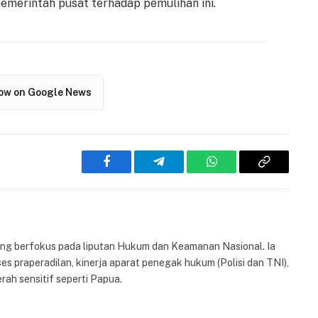
emerintah pusat terhadap pemulihan ini.
low on Google News
Facebook
Telegram
WhatsApp
Copy
Link
yang berfokus pada liputan Hukum dan Keamanan Nasional. Ia
es praperadilan, kinerja aparat penegak hukum (Polisi dan TNI),
rah sensitif seperti Papua.