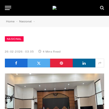
-
-
Home
Nasional
NASIONAL
26-02-2026 - 03.05
4 Mins Read