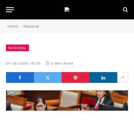
-
-
Home
Nasional
NASIONAL
24-02-2026 - 18.05
2 Mins Read