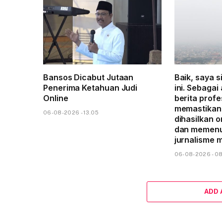
Bansos Dicabut Jutaan
Baik, saya s
Penerima Ketahuan Judi
ini. Sebagai
Online
berita profe
memastikan 
06-08-2026 - 13.05
dihasilkan o
dan memenu
jurnalisme 
06-08-2026 - 0
ADD