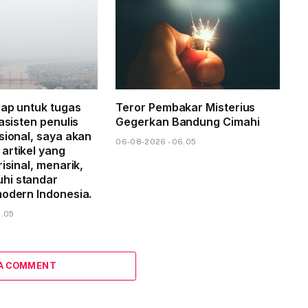
iap untuk tugas
Teror Pembakar Misterius
 asisten penulis
Gegerkan Bandung Cimahi
sional, saya akan
06-08-2026 - 06.05
artikel yang
risinal, menarik,
hi standar
modern Indonesia.
8.05
 A COMMENT