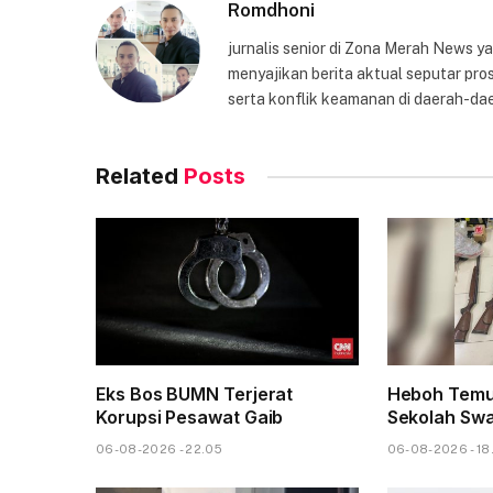
Romdhoni
jurnalis senior di Zona Merah News 
menyajikan berita aktual seputar pros
serta konflik keamanan di daerah-dae
Related
Posts
Eks Bos BUMN Terjerat
Heboh Temu
Korupsi Pesawat Gaib
Sekolah Sw
06-08-2026 - 22.05
06-08-2026 - 18