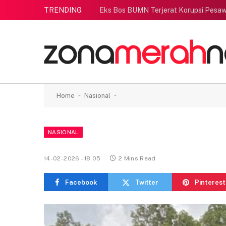
TRENDING
Eks Bos BUMN Terjerat Korupsi Pesaw
-
-
Home
Nasional
NASIONAL
14-02-2026 - 18.05
2 Mins Read
Facebook
Twitter
Pinterest