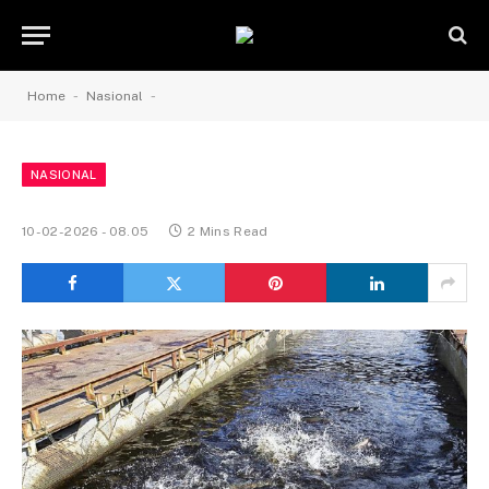
-
-
Home
Nasional
NASIONAL
10-02-2026 - 08.05
2 Mins Read