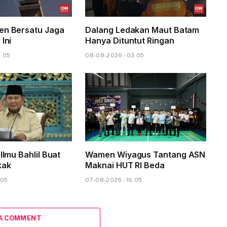
en Bersatu Jaga
Dalang Ledakan Maut Batam
 Ini
Hanya Dituntut Ringan
6.05
08-08-2026 - 03.05
 Ilmu Bahlil Buat
Wamen Wiyagus Tantang ASN
kak
Maknai HUT RI Beda
.05
07-08-2026 - 16.05
 A COMMENT