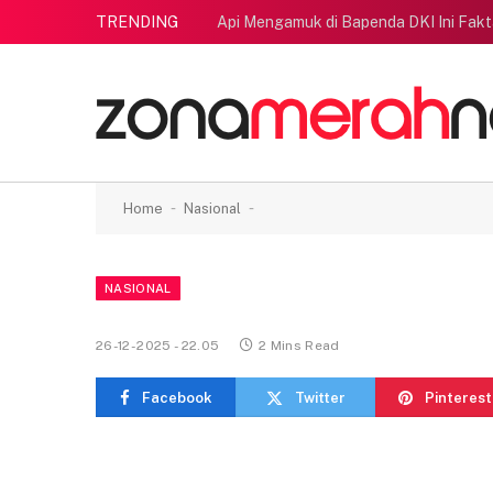
TRENDING
Api Mengamuk di Bapenda DKI Ini Fak
-
-
Home
Nasional
NASIONAL
26-12-2025 - 22.05
2 Mins Read
Facebook
Twitter
Pinterest